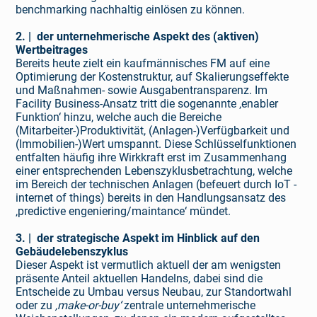
benchmarking nachhaltig einlösen zu können.
2. | der unternehmerische Aspekt des (aktiven)
Wertbeitrages
Bereits heute zielt ein kaufmännisches FM auf eine
Optimierung der Kostenstruktur, auf Skalierungseffekte
und Maßnahmen- sowie Ausgabentransparenz. Im
Facility Business-Ansatz tritt die sogenannte ‚enabler
Funktion‘ hinzu, welche auch die Bereiche
(Mitarbeiter-)Produktivität, (Anlagen-)Verfügbarkeit und
(Immobilien-)Wert umspannt. Diese Schlüsselfunktionen
entfalten häufig ihre Wirkkraft erst im Zusammenhang
einer entsprechenden Lebenszyklusbetrachtung, welche
im Bereich der technischen Anlagen (befeuert durch IoT -
internet of things) bereits in den Handlungsansatz des
‚predictive engeniering/maintance‘ mündet.
3. | der strategische Aspekt im Hinblick auf den
Gebäudelebenszyklus
Dieser Aspekt ist vermutlich aktuell der am wenigsten
präsente Anteil aktuellen Handelns, dabei sind die
Entscheide zu Umbau versus Neubau, zur Standortwahl
oder zu
‚make-or-buy‘
zentrale unter­nehmerische