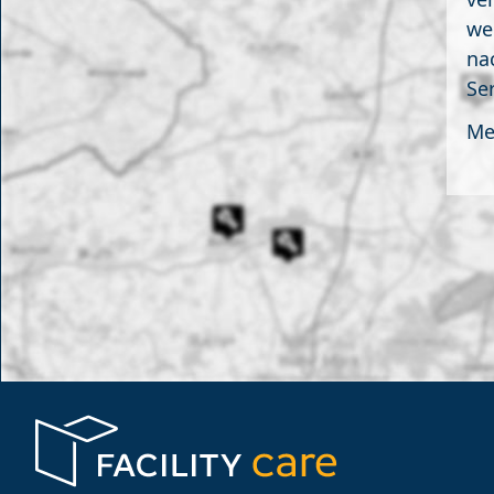
we
na
Se
Me